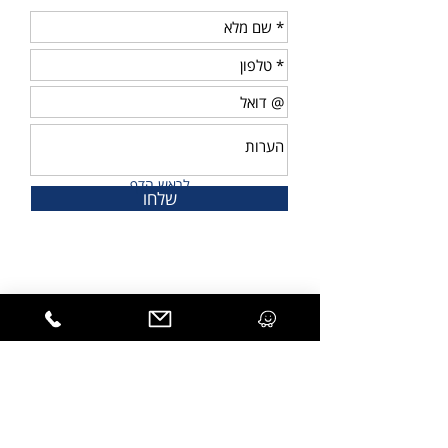
לראש הדף
שלחו
פרטים נוספים
טלפון ראשי:
072-3262275
מספר
מקשר
טלפון:
052-3458729
פקס:
03-7256569
דוא''ל:
on.elevators@gmail.com
כתובת